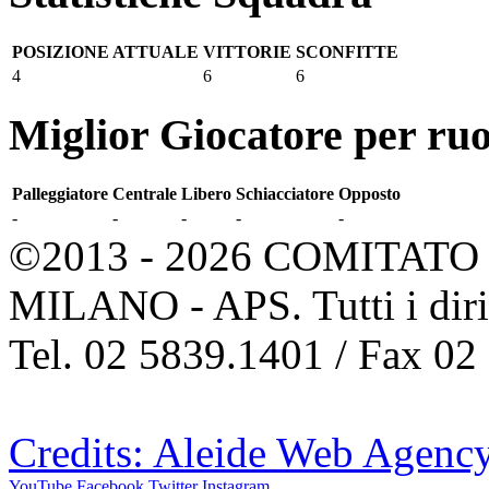
POSIZIONE ATTUALE
VITTORIE
SCONFITTE
4
6
6
Miglior Giocatore per ruo
Palleggiatore
Centrale
Libero
Schiacciatore
Opposto
-
-
-
-
-
©2013 - 2026 COMITATO 
MILANO - APS. Tutti i dirit
Tel. 02 5839.1401 / Fax 02
Credits: Aleide Web Agenc
YouTube
Facebook
Twitter
Instagram