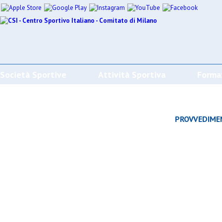
Società Sportive
Attività Sportiva
Forma
CALENDARI/RISULTATI/CLASSIFICHE
PROVVEDIME
Effettua la ricerca
SPORT
SOCIETÀ
CAMP