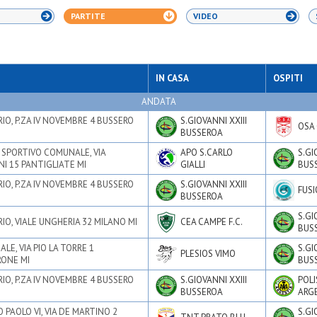
PARTITE
VIDEO
IN CASA
OSPITI
ANDATA
IO, P.ZA IV NOVEMBRE 4 BUSSERO
S.GIOVANNI XXIII
OSA 
BUSSEROA
SPORTIVO COMUNALE, VIA
APO S.CARLO
S.GI
I 15 PANTIGLIATE MI
GIALLI
BUS
IO, P.ZA IV NOVEMBRE 4 BUSSERO
S.GIOVANNI XXIII
FUS
BUSSEROA
S.GI
IO, VIALE UNGHERIA 32 MILANO MI
CEA CAMPE F.C.
BUS
LE, VIA PIO LA TORRE 1
S.GI
PLESIOS VIMO
ONE MI
BUS
IO, P.ZA IV NOVEMBRE 4 BUSSERO
S.GIOVANNI XXIII
POLI
BUSSEROA
ARG
 PAOLO VI, VIA DE MARTINO 2
S.GI