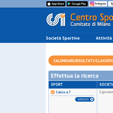
Società Sportive
Attività
CALENDARI/RISULTATI/CLASSIFI
Effettua la ricerca
SPORT
SOCIET
S.giovann
Calcio a 7
RIMUOVI