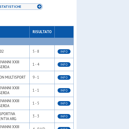
STATISTICHE
RISULTATO
02
5 - 8
INFO
OVANNI XXIII
1 - 4
INFO
SEROA
ION MULTISPORT
9 - 1
INFO
OVANNI XXIII
1 - 1
INFO
SEROA
OVANNI XXIII
1 - 5
INFO
SEROA
SPORTIVA
3 - 3
INFO
ENTIA ARG
OVANNI XXIII