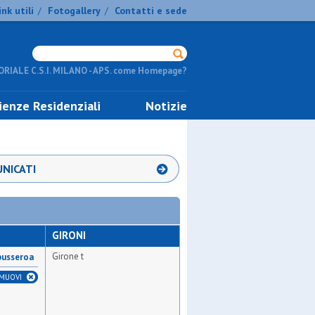
ink utili
Fotogallery
Contatti e sede
/
/
RIALE C.S.I. MILANO - APS. come Homepage?
ienze Residenziali
Notizie
NICATI
GIRONI
Girone t
 busseroa
IMUOVI