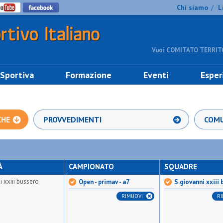
Chi siamo
L
/
Vuoi COMITATO TERRITO
 Sportiva
Formazione
Eventi
Esper
CHE
PROVVEDIMENTI
COMU
À
CAMPIONATO
SQUADRE
i xxiii bussero
Open - primav - a7
S.giovanni xxiii
RIMUOVI
R