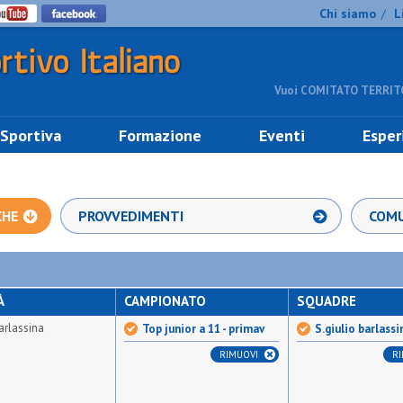
Chi siamo
L
/
Vuoi COMITATO TERRITO
 Sportiva
Formazione
Eventi
Esper
CHE
PROVVEDIMENTI
COMU
À
CAMPIONATO
SQUADRE
barlassina
Top junior a 11 - primav
S.giulio barlassi
RIMUOVI
R