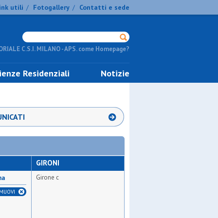
ink utili
Fotogallery
Contatti e sede
/
/
RIALE C.S.I. MILANO - APS. come Homepage?
ienze Residenziali
Notizie
NICATI
GIRONI
Girone c
na
IMUOVI