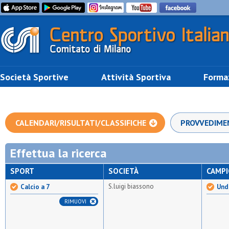
Società Sportive
Attività Sportiva
Forma
CALENDARI/RISULTATI/CLASSIFICHE
PROVVEDIME
Effettua la ricerca
SPORT
SOCIETÀ
CAMP
S.luigi biassono
Calcio a 7
Unde
RIMUOVI