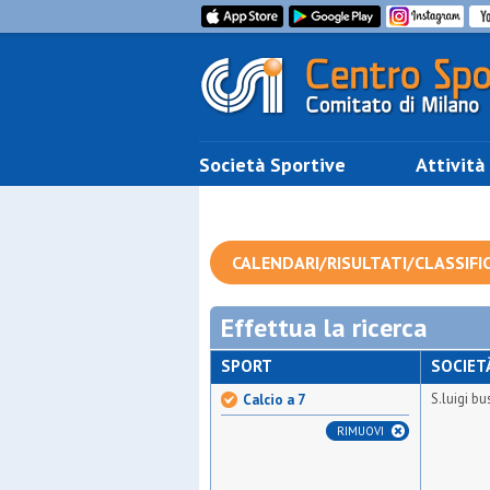
Società Sportive
Attività
CALENDARI/RISULTATI/CLASSIFI
Effettua la ricerca
SPORT
SOCIET
S.luigi b
Calcio a 7
RIMUOVI