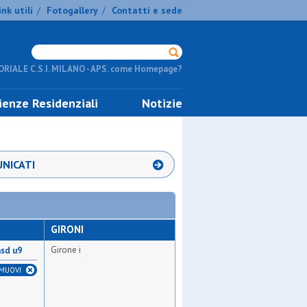
ink utili
Fotogallery
Contatti e sede
/
/
RIALE C.S.I. MILANO - APS. come Homepage?
ienze Residenziali
Notizie
NICATI
GIRONI
Girone i
asd u9
IMUOVI