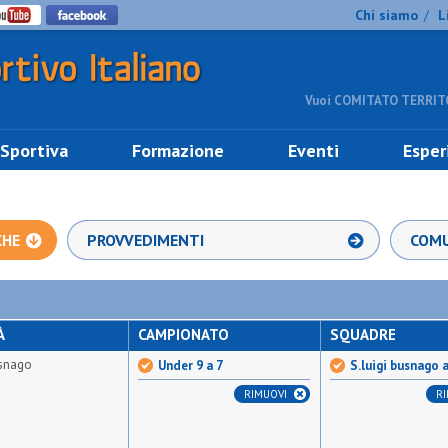
Chi siamo
L
/
Vuoi COMITATO TERRITO
 Sportiva
Formazione
Eventi
Esper
CHE
PROVVEDIMENTI
COMU
À
CAMPIONATO
SQUADRE
usnago
Under 9 a 7
S.luigi busnago 
RIMUOVI
R