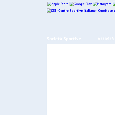
Società Sportive
Attività
CALENDARI/RISULTATI/CLASSIFI
Effettua la ricerca
SPORT
SOCIET