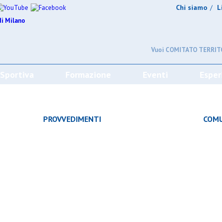
Chi siamo
L
/
Vuoi COMITATO TERRITO
 Sportiva
Formazione
Eventi
Esper
CHE
PROVVEDIMENTI
COMU
À
CAMPIONATO
SQUADRE