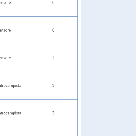
ensore
0
ensore
0
ensore
1
ntrocampista
1
ntrocampista
3