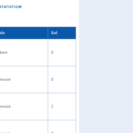
STATISTICHE
olo
Gol
tiere
0
ensore
0
ensore
2