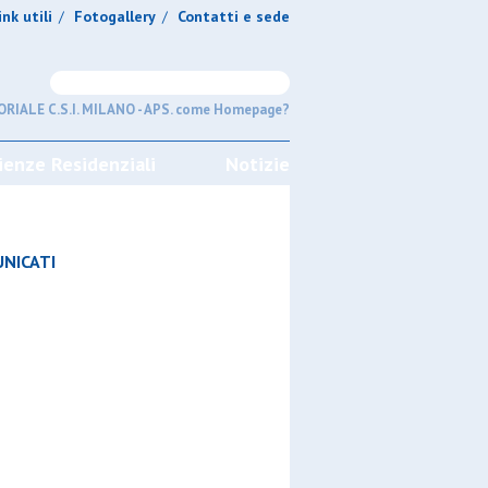
ink utili
Fotogallery
Contatti e sede
/
/
RIALE C.S.I. MILANO - APS. come Homepage?
ienze Residenziali
Notizie
NICATI
GIRONI