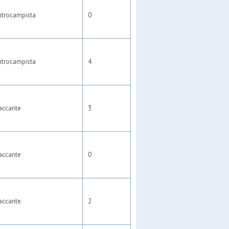
ntrocampista
0
ntrocampista
4
accante
3
accante
0
accante
2