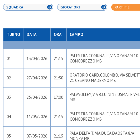
SQUADRA
GIOCATORI
PARTITE
TURNO
DATA
ORA
CAMPO
PALESTRA COMUNALE, VIA OZANAM 10
01
13/04/2026
21:15
CONCOREZZO MB
ORATORIO CARD.COLOMBO, VIA SELVE
02
27/04/2026
21:30
21 CESANO MADERNO MB
PALAVOLLEY, VIA B.LUINI 12 USMATE VE
03
25/04/2026
17:00
MB
PALESTRA COMUNALE, VIA OZANAM 10
04
11/05/2026
21:15
CONCOREZZO MB
PALA DELTA T, VIA DUCA D'AOSTA 8/A
05
07/05/2026
21:15
MONZA MB