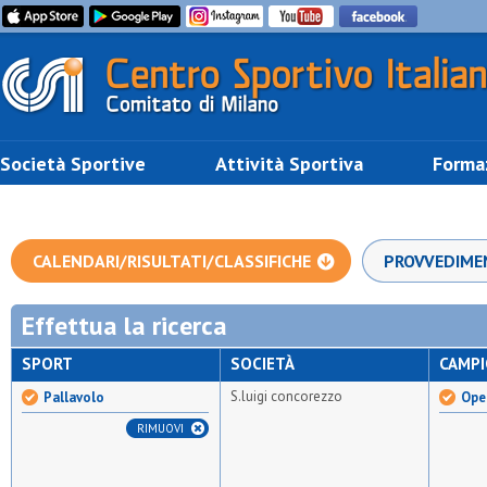
Società Sportive
Attività Sportiva
Forma
CALENDARI/RISULTATI/CLASSIFICHE
PROVVEDIME
Effettua la ricerca
SPORT
SOCIETÀ
CAMP
S.luigi concorezzo
Pallavolo
Ope
RIMUOVI