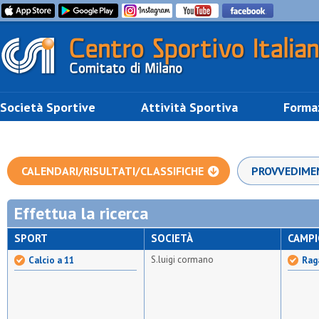
Società Sportive
Attività Sportiva
Forma
CALENDARI/RISULTATI/CLASSIFICHE
PROVVEDIME
Effettua la ricerca
SPORT
SOCIETÀ
CAMP
S.luigi cormano
Calcio a 11
Raga