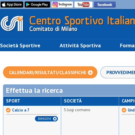
Società Sportive
Attività Sportiva
Forma
CALENDARI/RISULTATI/CLASSIFICHE
PROVVEDIME
Effettua la ricerca
SPORT
SOCIETÀ
CAMP
S.luigi cormano
Calcio a 7
Unde
RIMUOVI