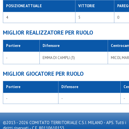
POSIZIONE ATTUALE
VITTORIE
PAREG
4
5
0
MIGLIOR REALIZZATORE PER RUOLO
Portiere
Difensore
Centrocam
-
EMMA DI CAMPLI (3)
MICOL MARI
MIGLIOR GIOCATORE PER RUOLO
Portiere
Difensore
Ce
-
-
-
©2013 - 2026 COMITATO TERRITORIALE C.S.I. MILANO - APS. Tutti i
diritti riservati - C.F. 80110610153