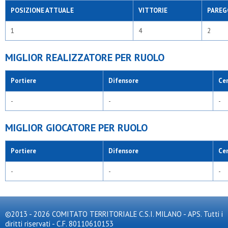
POSIZIONE ATTUALE
VITTORIE
PAREG
1
4
2
MIGLIOR REALIZZATORE PER RUOLO
Portiere
Difensore
Ce
-
-
-
MIGLIOR GIOCATORE PER RUOLO
Portiere
Difensore
Ce
-
-
-
©2013 - 2026 COMITATO TERRITORIALE C.S.I. MILANO - APS. Tutti i
diritti riservati - C.F. 80110610153