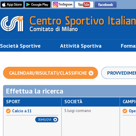
Società Sportive
Attività Sportiva
Forma
CALENDARI/RISULTATI/CLASSIFICHE
PROVVEDIME
Effettua la ricerca
SPORT
SOCIETÀ
CAMP
S.luigi cormano
Calcio a 11
Open
RIMUOVI