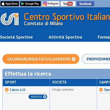
Società Sportive
Attività Sportiva
Forma
CALENDARI/RISULTATI/CLASSIFICHE
PROVVEDIME
Effettua la ricerca
SPORT
SOCIETÀ
CAMP
S.luigi cormano
Calcio a 11
Open
RIMUOVI