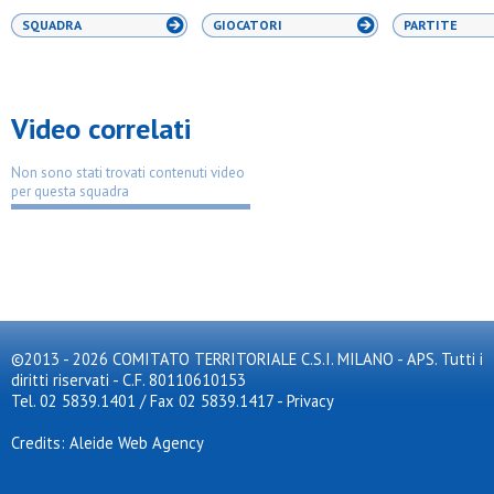
SQUADRA
GIOCATORI
PARTITE
Video correlati
Non sono stati trovati contenuti video
per questa squadra
©2013 - 2026 COMITATO TERRITORIALE C.S.I. MILANO - APS. Tutti i
diritti riservati - C.F. 80110610153
Tel. 02 5839.1401 / Fax 02 5839.1417
-
Privacy
Credits: Aleide Web Agency