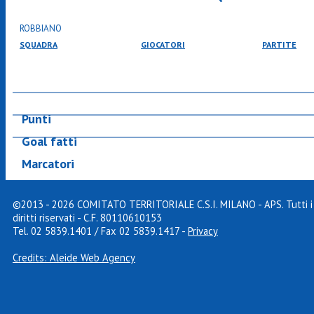
SQUADRA
GIOCATORI
PARTITE
Punti
Goal fatti
Marcatori
©2013 - 2026 COMITATO TERRITORIALE C.S.I. MILANO - APS. Tutti i
diritti riservati - C.F. 80110610153
Tel. 02 5839.1401 / Fax 02 5839.1417
-
Privacy
Credits: Aleide Web Agency