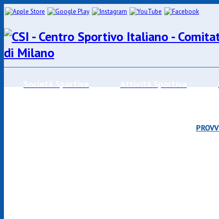
Società Sportive
Attività Sportiva
CALENDARI/RISULTATI/CLASSIFICHE
PROVV
Effettua la ricerca
SPORT
SOCIETÀ
CAM