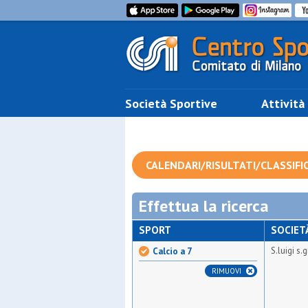
Società Sportive
Attività
CALENDARI/RISULTATI/CLASSIFI
Effettua la ricerca
SPORT
SOCIET
S.luigi s.
Calcio a 7
RIMUOVI