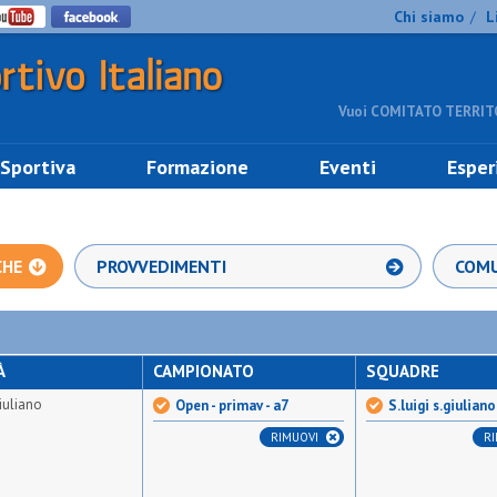
Chi siamo
L
/
Vuoi COMITATO TERRITO
 Sportiva
Formazione
Eventi
Esper
CHE
PROVVEDIMENTI
COMU
À
CAMPIONATO
SQUADRE
giuliano
Open - primav - a7
S.luigi s.giuliano
RIMUOVI
R