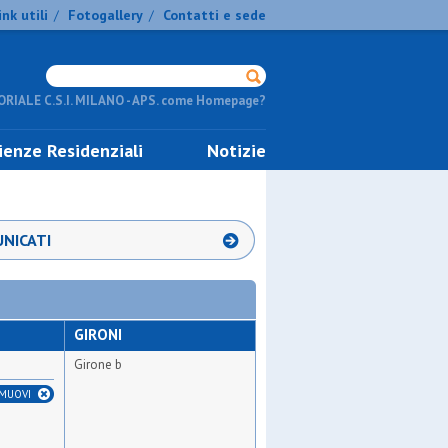
ink utili
Fotogallery
Contatti e sede
/
/
RIALE C.S.I. MILANO - APS. come Homepage?
ienze Residenziali
Notizie
NICATI
GIRONI
Girone b
IMUOVI