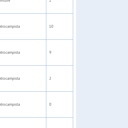
ensore
2
ntrocampista
10
ntrocampista
9
ntrocampista
2
ntrocampista
0