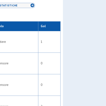
STATISTICHE
olo
Gol
tiere
1
ensore
0
ensore
0