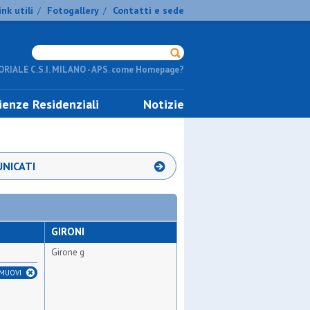
ink utili
Fotogallery
Contatti e sede
/
/
RIALE C.S.I. MILANO - APS. come Homepage?
ienze Residenziali
Notizie
NICATI
GIRONI
Girone g
IMUOVI