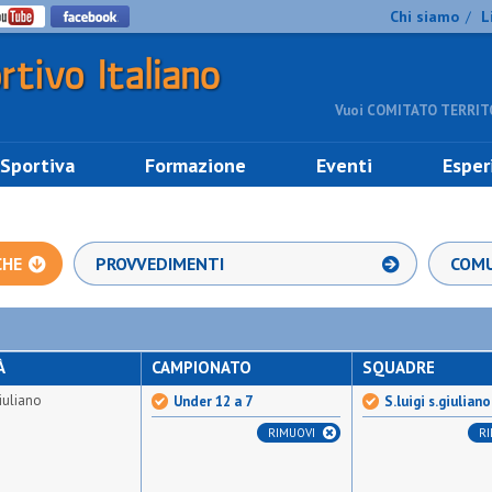
Chi siamo
L
/
Vuoi COMITATO TERRITO
 Sportiva
Formazione
Eventi
Esper
CHE
PROVVEDIMENTI
COMU
À
CAMPIONATO
SQUADRE
giuliano
Under 12 a 7
S.luigi s.giuliano
RIMUOVI
R