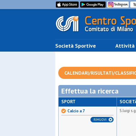
Società Sportive
Attività
CALENDARI/RISULTATI/CLASSIFI
Effettua la ricerca
SPORT
SOCIET
S.luigi s.
Calcio a 7
RIMUOVI