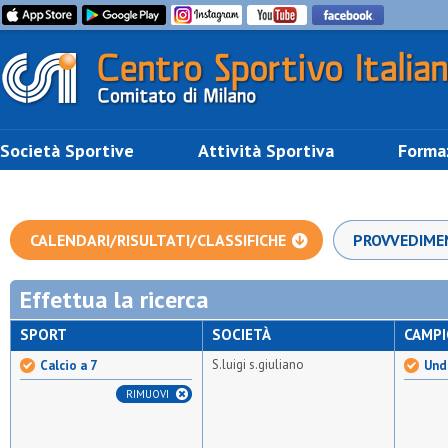
Società Sportive
Attività Sportiva
Forma
CALENDARI/RISULTATI/CLASSIFICHE
PROVVEDIME
Effettua la ricerca
SPORT
SOCIETÀ
CAMP
S.luigi s.giuliano
Calcio a 7
Unde
RIMUOVI