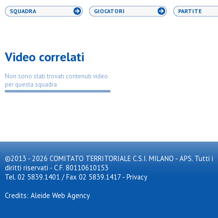
SQUADRA
GIOCATORI
PARTITE
Video correlati
Non sono stati trovati contenuti video
per questa squadra
©2013 - 2026 COMITATO TERRITORIALE C.S.I. MILANO - APS. Tutti i
diritti riservati - C.F. 80110610153
Tel. 02 5839.1401 / Fax 02 5839.1417
-
Privacy
Credits: Aleide Web Agency