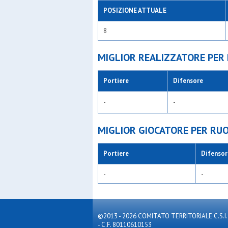
POSIZIONE ATTUALE
8
MIGLIOR REALIZZATORE PER
Portiere
Difensore
-
-
MIGLIOR GIOCATORE PER RU
Portiere
Difensor
-
-
©2013 - 2026 COMITATO TERRITORIALE C.S.I. MILA
- C.F. 80110610153