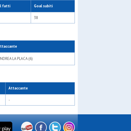
 fatti
Goal subiti
38
ttaccante
NDREA LA PLACA (6)
Attaccante
-