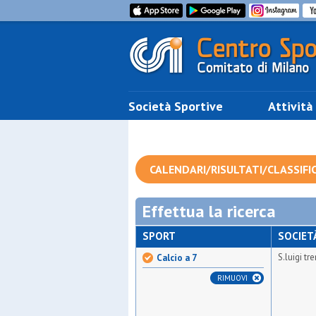
Società Sportive
Attività
CALENDARI/RISULTATI/CLASSIFI
Effettua la ricerca
SPORT
SOCIET
S.luigi tr
Calcio a 7
RIMUOVI