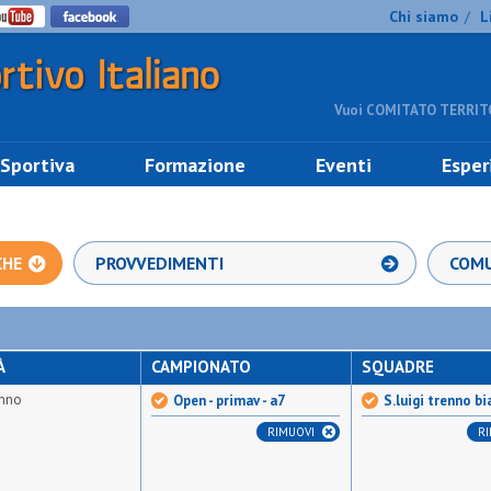
Chi siamo
L
/
Vuoi COMITATO TERRITO
 Sportiva
Formazione
Eventi
Esper
CHE
PROVVEDIMENTI
COMU
À
CAMPIONATO
SQUADRE
enno
Open - primav - a7
S.luigi trenno bi
RIMUOVI
R