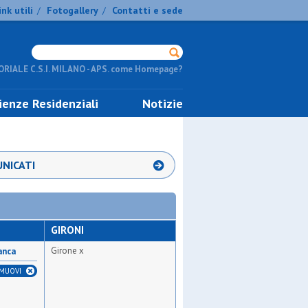
ink utili
Fotogallery
Contatti e sede
/
/
RIALE C.S.I. MILANO - APS. come Homepage?
ienze Residenziali
Notizie
NICATI
GIRONI
Girone x
anca
IMUOVI