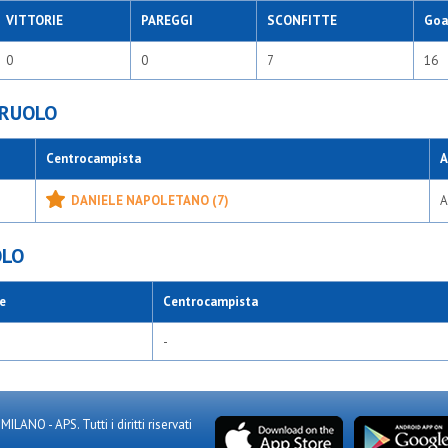
VITTORIE
PAREGGI
SCONFITTE
Goal
0
0
7
16
 RUOLO
Centrocampista
A
DANIELE NAPOLETANO (7)
A
OLO
e
Centrocampista
-
NO - APS. Tutti i diritti riservati