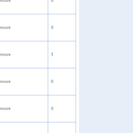
ensore
0
ensore
0
ensore
3
ensore
0
ensore
0