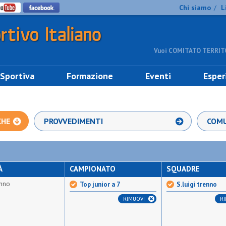
Chi siamo
L
/
Vuoi COMITATO TERRITO
 Sportiva
Formazione
Eventi
Esper
CHE
PROVVEDIMENTI
COMU
À
CAMPIONATO
SQUADRE
enno
Top junior a 7
S.luigi trenno
RIMUOVI
R