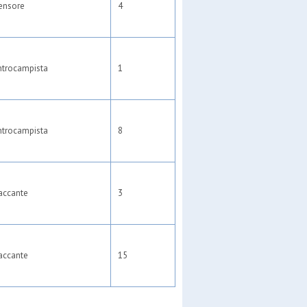
ensore
4
ntrocampista
1
ntrocampista
8
accante
3
accante
15