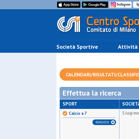
Società Sportive
Attività
CALENDARI/RISULTATI/CLASSIFI
Effettua la ricerca
SPORT
SOCIET
S.luigi tr
Calcio a 7
RIMUOVI