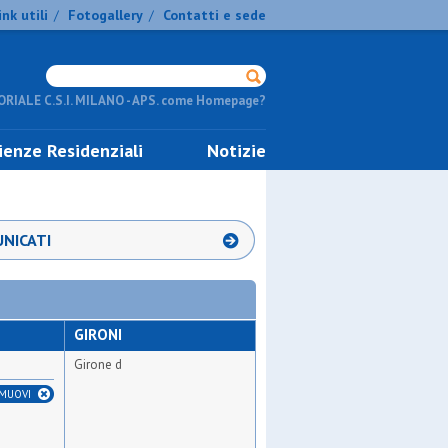
ink utili
Fotogallery
Contatti e sede
/
/
RIALE C.S.I. MILANO - APS. come Homepage?
ienze Residenziali
Notizie
NICATI
GIRONI
Girone d
IMUOVI