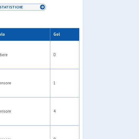
STATISTICHE
olo
Gol
tiere
0
ensore
1
ensore
4