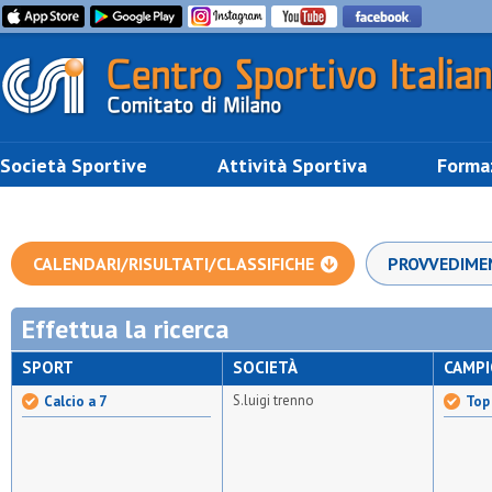
Società Sportive
Attività Sportiva
Forma
CALENDARI/RISULTATI/CLASSIFICHE
PROVVEDIME
Effettua la ricerca
SPORT
SOCIETÀ
CAMP
S.luigi trenno
Calcio a 7
Top 