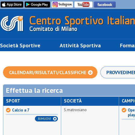
Società Sportive
Attività Sportiva
Forma
CALENDARI/RISULTATI/CLASSIFICHE
PROVVEDIME
Effettua la ricerca
SPORT
SOCIETÀ
CAMP
S.matroniano
Calcio a 7
Open
pla
RIMUOVI