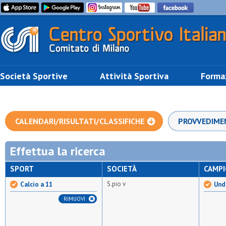
Società Sportive
Attività Sportiva
Forma
CALENDARI/RISULTATI/CLASSIFICHE
PROVVEDIME
Effettua la ricerca
SPORT
SOCIETÀ
CAMP
S.pio v
Calcio a 11
Und
RIMUOVI