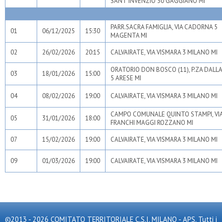
SANT'INVENZIO 30 GAGGIANO MI
PARR.SACRA FAMIGLIA, VIA CADORNA 5
01
06/12/2025
15:30
MAGENTA MI
02
26/02/2026
20:15
CALVAIRATE, VIA VISMARA 3 MILANO MI
ORATORIO DON BOSCO (11), P.ZA DALLA
03
18/01/2026
15:00
5 ARESE MI
04
08/02/2026
19:00
CALVAIRATE, VIA VISMARA 3 MILANO MI
CAMPO COMUNALE QUINTO STAMPI, VI
05
31/01/2026
18:00
FRANCHI MAGGI ROZZANO MI
07
15/02/2026
19:00
CALVAIRATE, VIA VISMARA 3 MILANO MI
09
01/03/2026
19:00
CALVAIRATE, VIA VISMARA 3 MILANO MI
©2013 - 2026 COMITATO TERRITORIALE C.S.I. MILANO - APS. Tutti i