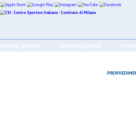
Società Sportive
Attività Sportiva
Forma
CALENDARI/RISULTATI/CLASSIFICHE
PROVVEDIME
Effettua la ricerca
SPORT
SOCIETÀ
CAMP