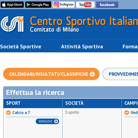
Società Sportive
Attività Sportiva
Forma
CALENDARI/RISULTATI/CLASSIFICHE
PROVVEDIME
Effettua la ricerca
SPORT
SOCIETÀ
CAMP
S.spirito
Calcio a 7
Unde
RIMUOVI