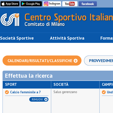
Società Sportive
Attività Sportiva
Forma
CALENDARI/RISULTATI/CLASSIFICHE
PROVVEDIME
Effettua la ricerca
SPORT
SOCIETÀ
CAMP
Salus gerenzano
Calcio femminile a 7
Und
RIMUOVI