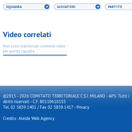
SQUADRA
GIOCATORI
PARTITE
Video correlati
Non sono stati trovati contenuti video
per questa squadra
©2013 - 2026 COMITATO TERRITORIALE C.S.I. MILANO - APS. Tutti i
diritti riservati - C.F. 80110610153
Tel. 02 5839.1401 / Fax 02 5839.1417
-
Privacy
Credits: Aleide Web Agency