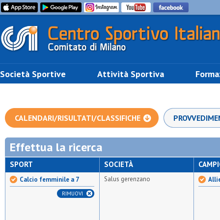
Società Sportive
Attività Sportiva
Forma
CALENDARI/RISULTATI/CLASSIFICHE
PROVVEDIME
Effettua la ricerca
SPORT
SOCIETÀ
CAMP
Salus gerenzano
Calcio femminile a 7
Alli
RIMUOVI