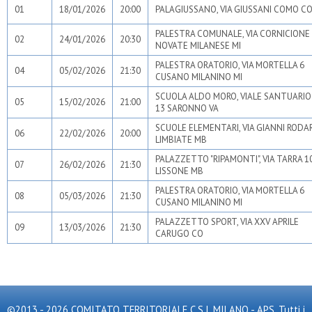
01
18/01/2026
20:00
PALAGIUSSANO, VIA GIUSSANI COMO C
PALESTRA COMUNALE, VIA CORNICIONE
02
24/01/2026
20:30
NOVATE MILANESE MI
PALESTRA ORATORIO, VIA MORTELLA 6
04
05/02/2026
21:30
CUSANO MILANINO MI
SCUOLA ALDO MORO, VIALE SANTUARIO
05
15/02/2026
21:00
13 SARONNO VA
SCUOLE ELEMENTARI, VIA GIANNI RODAR
06
22/02/2026
20:00
LIMBIATE MB
PALAZZETTO "RIPAMONTI", VIA TARRA 1
07
26/02/2026
21:30
LISSONE MB
PALESTRA ORATORIO, VIA MORTELLA 6
08
05/03/2026
21:30
CUSANO MILANINO MI
PALAZZETTO SPORT, VIA XXV APRILE
09
13/03/2026
21:30
CARUGO CO
©2013 - 2026 COMITATO TERRITORIALE C.S.I. MILANO - APS. Tutti i