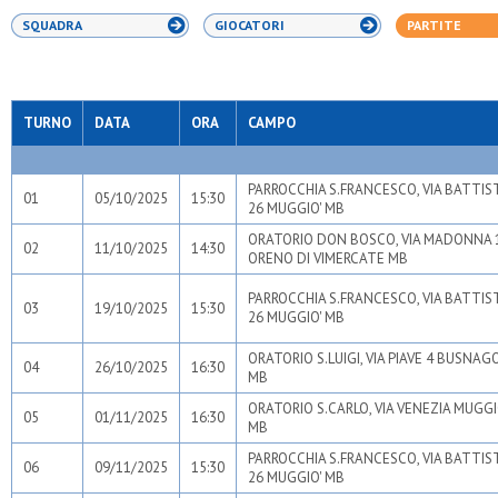
SQUADRA
GIOCATORI
PARTITE
TURNO
DATA
ORA
CAMPO
PARROCCHIA S.FRANCESCO, VIA BATTIS
01
05/10/2025
15:30
26 MUGGIO' MB
ORATORIO DON BOSCO, VIA MADONNA 
02
11/10/2025
14:30
ORENO DI VIMERCATE MB
PARROCCHIA S.FRANCESCO, VIA BATTIS
03
19/10/2025
15:30
26 MUGGIO' MB
ORATORIO S.LUIGI, VIA PIAVE 4 BUSNAG
04
26/10/2025
16:30
MB
ORATORIO S.CARLO, VIA VENEZIA MUGGI
05
01/11/2025
16:30
MB
PARROCCHIA S.FRANCESCO, VIA BATTIS
06
09/11/2025
15:30
26 MUGGIO' MB