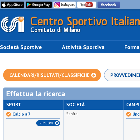
Società Sportive
Attività Sportiva
Forma
CALENDARI/RISULTATI/CLASSIFICHE
PROVVEDIME
Effettua la ricerca
SPORT
SOCIETÀ
CAMP
Sanfra
Calcio a 7
Unde
RIMUOVI