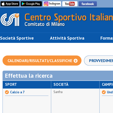
Società Sportive
Attività Sportiva
Forma
CALENDARI/RISULTATI/CLASSIFICHE
PROVVEDIME
Effettua la ricerca
SPORT
SOCIETÀ
CAMP
Sanfra
Calcio a 7
Unde