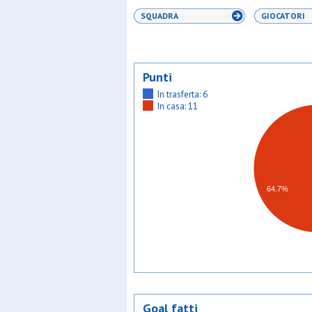
SQUADRA
GIOCATORI
Punti
In trasferta: 6
In casa: 11
64.7%
Goal fatti