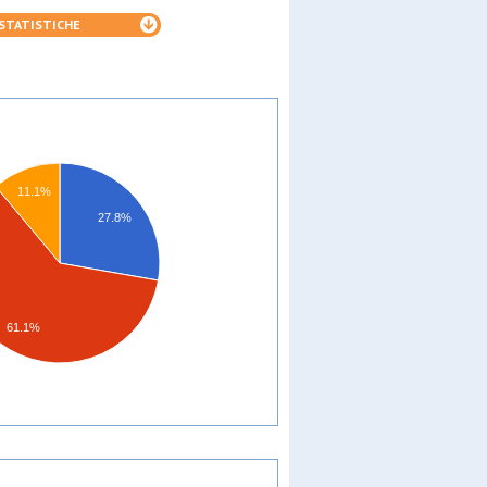
STATISTICHE
11.1%
27.8%
61.1%