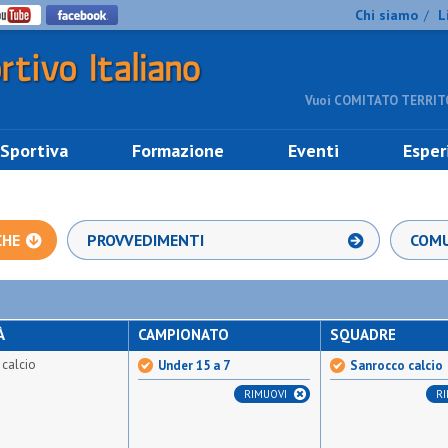
Chi siamo
L
/
Vuoi COMITATO TERRITO
 Sportiva
Formazione
Eventi
Esper
CHE
PROVVEDIMENTI
COMU
À
CAMPIONATO
SQUADRE
calcio
Under 15 a 7
Sanrocco calcio
RIMUOVI
R