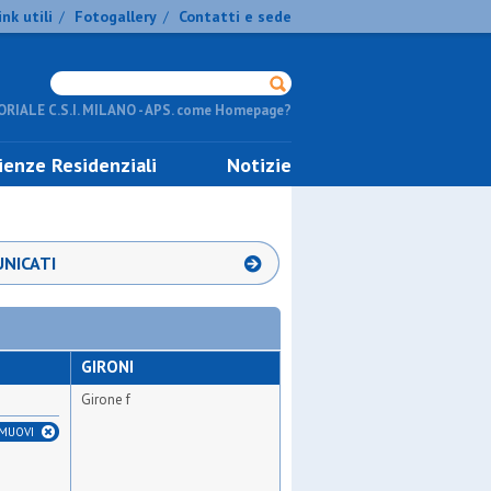
ink utili
Fotogallery
Contatti e sede
/
/
RIALE C.S.I. MILANO - APS. come Homepage?
ienze Residenziali
Notizie
NICATI
GIRONI
Girone f
IMUOVI