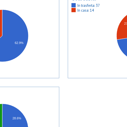
In trasferta: 37
In casa: 14
2
62.9%
28.6%