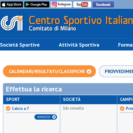
Società Sportive
Attività Sportiva
Forma
CALENDARI/RISULTATI/CLASSIFICHE
PROVVEDIME
Effettua la ricerca
SPORT
SOCIETÀ
CAMP
Sds cinisello
Calcio a 7
Prim
RIMUOVI