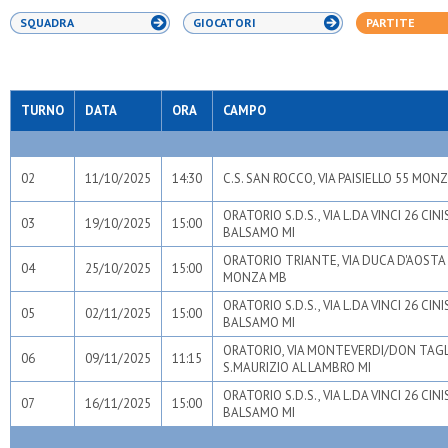
SQUADRA
GIOCATORI
PARTITE
TURNO
DATA
ORA
CAMPO
02
11/10/2025
14:30
C.S. SAN ROCCO, VIA PAISIELLO 55 MON
ORATORIO S.D.S., VIA L.DA VINCI 26 CIN
03
19/10/2025
15:00
BALSAMO MI
ORATORIO TRIANTE, VIA DUCA D'AOSTA
04
25/10/2025
15:00
MONZA MB
ORATORIO S.D.S., VIA L.DA VINCI 26 CIN
05
02/11/2025
15:00
BALSAMO MI
ORATORIO, VIA MONTEVERDI/DON TAG
06
09/11/2025
11:15
S.MAURIZIO AL LAMBRO MI
ORATORIO S.D.S., VIA L.DA VINCI 26 CIN
07
16/11/2025
15:00
BALSAMO MI