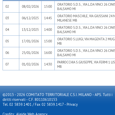
ORATORIO S.D.S., VIA L.DA VINCI 26 CIN
02
08/02/2026
15:00
BALSAMO MI
ORATORIO MASCHILE, VIA GIUSSANI 24 
03
06/12/2025
14:45
MILANESE MB
ORATORIO S.D.S., VIA L.DA VINCI 26 CIN
04
13/12/2025
14:00
BALSAMO MI
ORATORIO S.LUIGI, VIA MAGENTA 2 MUG
05
17/01/2026
15:00
MB
ORATORIO S.D.S., VIA L.DA VINCI 26 CIN
06
25/01/2026
16:00
BALSAMO MI
PARROCCHIA S.GIUSEPPE, VIA FERMI 1 L
07
01/02/2026
14:30
MB
©2013 - 2026 COMITATO TERRITORIALE C.S.I. MILANO - APS. Tutti i
diritti riservati - C.F. 80110610153
Tel. 02 5839.1401 / Fax 02 5839.1417
-
Privacy
Credits: Aleide Web Agency