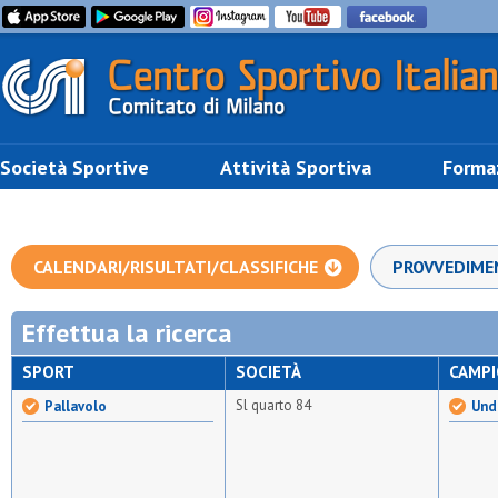
Società Sportive
Attività Sportiva
Forma
CALENDARI/RISULTATI/CLASSIFICHE
PROVVEDIME
Effettua la ricerca
SPORT
SOCIETÀ
CAMP
Sl quarto 84
Pallavolo
Unde