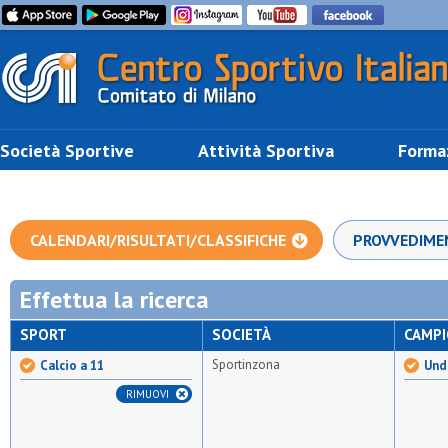
Società Sportive
Attività Sportiva
Forma
CALENDARI/RISULTATI/CLASSIFICHE
PROVVEDIME
Effettua la ricerca
SPORT
SOCIETÀ
CAMP
Sportinzona
Calcio a 11
Und
RIMUOVI