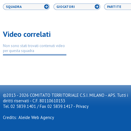
SQUADRA
GIOCATORI
PARTITE
Video correlati
Non sono stati trovati contenuti video
per questa squadra
©2013 - 2026 COMITATO TERRITORIALE C.S.I. MILANO - APS. Tutti i
diritti riservati - C.F. 80110610153
Tel. 02 5839.1401 / Fax 02 5839.1417
-
Privacy
Credits: Aleide Web Agency