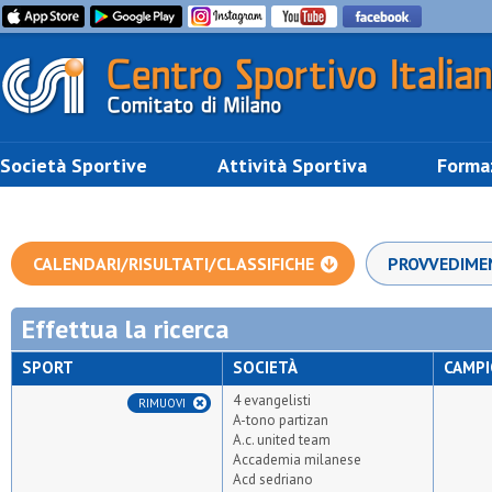
Società Sportive
Attività Sportiva
Forma
CALENDARI/RISULTATI/CLASSIFICHE
PROVVEDIME
Effettua la ricerca
SPORT
SOCIETÀ
CAMP
4 evangelisti
RIMUOVI
A-tono partizan
A.c. united team
Accademia milanese
Acd sedriano