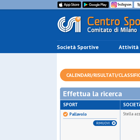
Società Sportive
Attività
CALENDARI/RISULTATI/CLASSIFI
Effettua la ricerca
SPORT
SOCIET
Stella az
Pallavolo
RIMUOVI