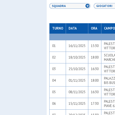
SQUADRA
GIOCATORI
TURNO
DATA
ORA
CAMPO
PALEST
01
16/11/2025
15:30
VITTOR
SCUOLA
02
18/10/2025
18:00
MARCHI
PALEST
03
25/10/2025
16:30
VITTOR
PALAZZ
04
01/11/2025
18:00
BIS BU
PALEST
05
08/11/2025
16:30
VITTOR
PALEST
06
15/11/2025
17:30
PIAVE 
PALEST