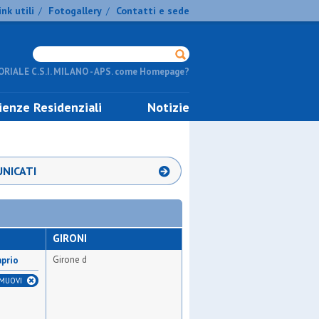
ink utili
Fotogallery
Contatti e sede
/
/
RIALE C.S.I. MILANO - APS. come Homepage?
ienze Residenziali
Notizie
NICATI
GIRONI
Girone d
aprio
IMUOVI