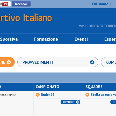
Chi siamo
L
/
Vuoi COMITATO TERRITO
 Sportiva
Formazione
Eventi
Esper
CHE
PROVVEDIMENTI
COMU
À
CAMPIONATO
SQUADRE
zurra vaprio
Under 15
Stella azzurra v
RIMUOVI
R