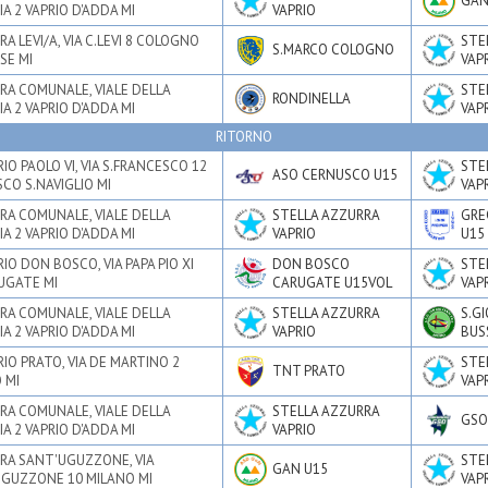
GAN
IA 2 VAPRIO D'ADDA MI
VAPRIO
A LEVI/A, VIA C.LEVI 8 COLOGNO
STE
S.MARCO COLOGNO
SE MI
VAP
RA COMUNALE, VIALE DELLA
STE
RONDINELLA
IA 2 VAPRIO D'ADDA MI
VAP
RITORNO
IO PAOLO VI, VIA S.FRANCESCO 12
STE
ASO CERNUSCO U15
CO S.NAVIGLIO MI
VAP
RA COMUNALE, VIALE DELLA
STELLA AZZURRA
GRE
IA 2 VAPRIO D'ADDA MI
VAPRIO
U15
IO DON BOSCO, VIA PAPA PIO XI
DON BOSCO
STE
UGATE MI
CARUGATE U15VOL
VAP
RA COMUNALE, VIALE DELLA
STELLA AZZURRA
S.GI
IA 2 VAPRIO D'ADDA MI
VAPRIO
BUS
IO PRATO, VIA DE MARTINO 2
STE
TNT PRATO
 MI
VAP
RA COMUNALE, VIALE DELLA
STELLA AZZURRA
GSO
IA 2 VAPRIO D'ADDA MI
VAPRIO
RA SANT'UGUZZONE, VIA
STE
GAN U15
GUZZONE 10 MILANO MI
VAP