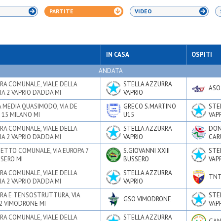
PARTITE
VIDEO
IN CASA
OSPITI
ANDATA
RA COMUNALE, VIALE DELLA
STELLA AZZURRA
ASO
IA 2 VAPRIO D'ADDA MI
VAPRIO
 MEDIA QUASIMODO, VIA DE
GRECO S.MARTINO
STE
 15 MILANO MI
U15
VAP
RA COMUNALE, VIALE DELLA
STELLA AZZURRA
DON
IA 2 VAPRIO D'ADDA MI
VAPRIO
CAR
ETTO COMUNALE, VIA EUROPA 7
S.GIOVANNI XXIII
STE
SSERO MI
BUSSERO
VAP
RA COMUNALE, VIALE DELLA
STELLA AZZURRA
TNT
IA 2 VAPRIO D'ADDA MI
VAPRIO
RA E TENSOSTRUTTURA, VIA
STE
GSO VIMODRONE
62 VIMODRONE MI
VAP
RA COMUNALE, VIALE DELLA
STELLA AZZURRA