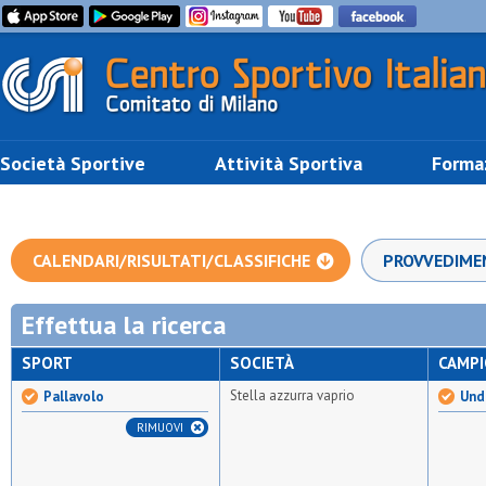
Società Sportive
Attività Sportiva
Forma
CALENDARI/RISULTATI/CLASSIFICHE
PROVVEDIME
Effettua la ricerca
SPORT
SOCIETÀ
CAMP
Stella azzurra vaprio
Pallavolo
Und
RIMUOVI