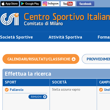
Società Sportive
Attività Sportiva
Forma
CALENDARI/RISULTATI/CLASSIFICHE
PROVVEDIME
Effettua la ricerca
SPORT
SOCIETÀ
CAMP
Stella azzurra vaprio
Pallavolo
Und
RIMUOVI