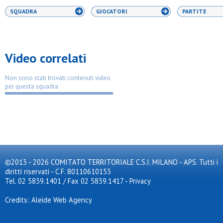
SQUADRA
GIOCATORI
PARTITE
Video correlati
Non sono stati trovati contenuti video
per questa squadra
©2013 - 2026 COMITATO TERRITORIALE C.S.I. MILANO - APS. Tutti i
diritti riservati - C.F. 80110610153
Tel. 02 5839.1401 / Fax 02 5839.1417
-
Privacy
Credits: Aleide Web Agency