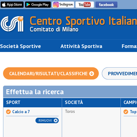
Società Sportive
Attività Sportiva
Forma
CALENDARI/RISULTATI/CLASSIFICHE
PROVVEDIME
Effettua la ricerca
SPORT
SOCIETÀ
CAMP
Toros
Calcio a 7
Top 
RIMUOVI