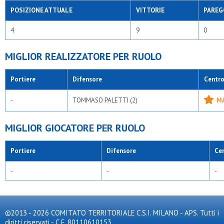
POSIZIONE ATTUALE
VITTORIE
PAREG
4
9
0
MIGLIOR REALIZZATORE PER RUOLO
Portiere
Difensore
Centr
-
TOMMASO PALETTI (2)
MA
MIGLIOR GIOCATORE PER RUOLO
Portiere
Difensore
Ce
-
-
-
©2013 - 2026 COMITATO TERRITORIALE C.S.I. MILANO - APS. Tutti i
diritti riservati - C.F. 80110610153