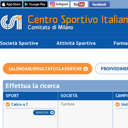
Società Sportive
Attività Sportiva
Forma
CALENDARI/RISULTATI/CLASSIFICHE
PROVVEDIME
Effettua la ricerca
SPORT
SOCIETÀ
CAMP
Turchino
Calcio a 7
Unde
RIMUOVI