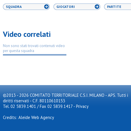
SQUADRA
GIOCATORI
PARTITE
Video correlati
Non sono stati trovati contenuti video
per questa squadra
©2013 - 2026 COMITATO TERRITORIALE C.S.I. MILANO - APS. Tutti i
diritti riservati - C.F. 80110610153
Tel. 02 5839.1401 / Fax 02 5839.1417
-
Privacy
Credits: Aleide Web Agency