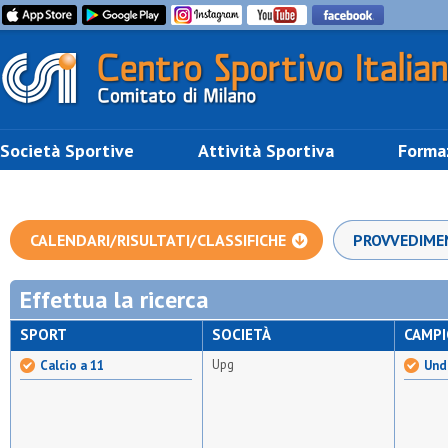
Società Sportive
Attività Sportiva
Forma
CALENDARI/RISULTATI/CLASSIFICHE
PROVVEDIME
Effettua la ricerca
SPORT
SOCIETÀ
CAMP
Upg
Calcio a 11
Unde