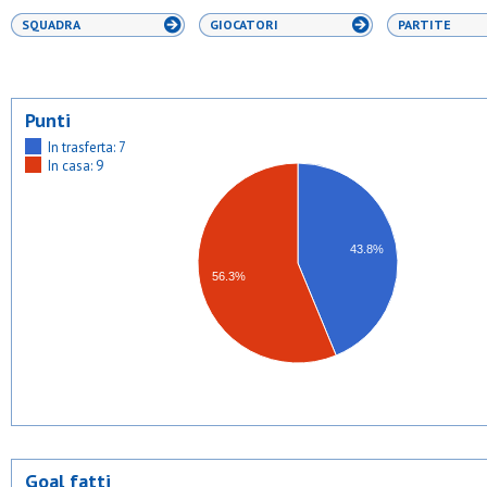
SQUADRA
GIOCATORI
PARTITE
Punti
In trasferta: 7
In casa: 9
43.8%
56.3%
Goal fatti