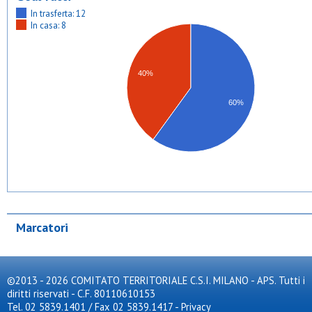
In trasferta: 12
In casa: 8
40%
60%
Marcatori
©2013 - 2026 COMITATO TERRITORIALE C.S.I. MILANO - APS. Tutti i
diritti riservati - C.F. 80110610153
Tel. 02 5839.1401 / Fax 02 5839.1417
-
Privacy