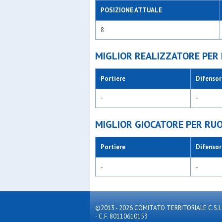
POSIZIONE ATTUALE
8
MIGLIOR REALIZZATORE PER
Portiere
Difensor
-
-
MIGLIOR GIOCATORE PER RU
Portiere
Difensor
-
-
©2013 - 2026 COMITATO TERRITORIALE C.S.I. MILA
- C.F. 80110610153