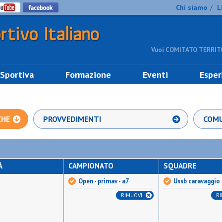
Chi siamo
L
/
Vuoi COMITATO TERRITO
 Sportiva
Formazione
Eventi
Esper
CHE
PROVVEDIMENTI
COMU
À
CAMPIONATO
SQUADRE
Open - primav - a7
Ussb caravaggio
RIMUOVI
R