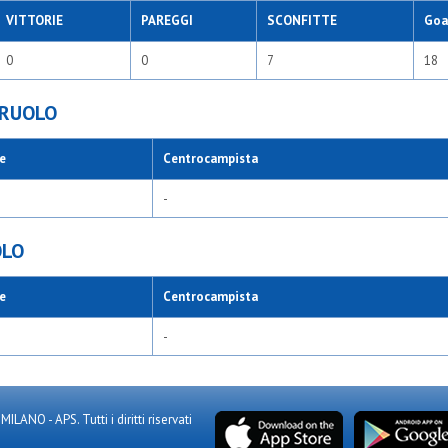
VITTORIE
PAREGGI
SCONFITTE
Goal
0
0
7
18
 RUOLO
e
Centrocampista
-
OLO
e
Centrocampista
-
NO - APS. Tutti i diritti riservati