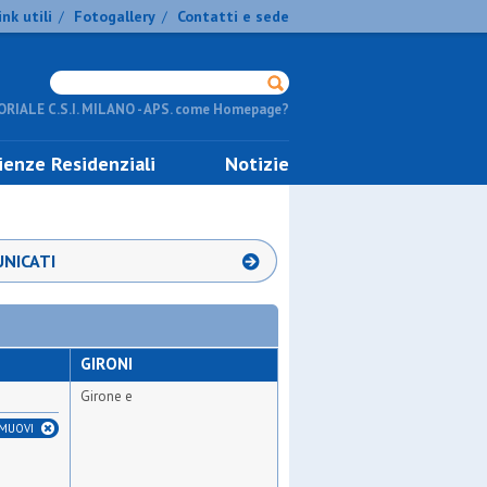
ink utili
Fotogallery
Contatti e sede
/
/
RIALE C.S.I. MILANO - APS. come Homepage?
ienze Residenziali
Notizie
NICATI
GIRONI
Girone e
IMUOVI