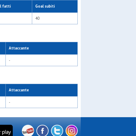
 fatti
Goal subiti
40
Attaccante
-
Attaccante
-