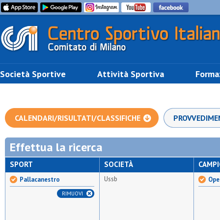
Società Sportive
Attività Sportiva
Forma
CALENDARI/RISULTATI/CLASSIFICHE
PROVVEDIME
Effettua la ricerca
SPORT
SOCIETÀ
CAMP
Ussb
Pallacanestro
Ope
RIMUOVI