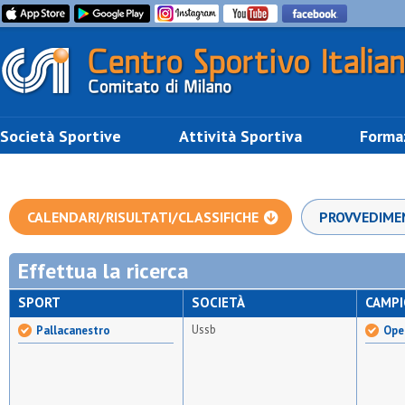
Società Sportive
Attività Sportiva
Forma
CALENDARI/RISULTATI/CLASSIFICHE
PROVVEDIME
Effettua la ricerca
SPORT
SOCIETÀ
CAMP
Ussb
Pallacanestro
Ope