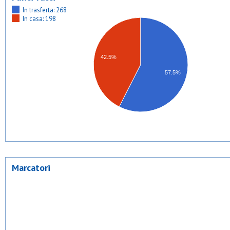
In trasferta: 268
In casa: 198
42.5%
57.5%
Marcatori