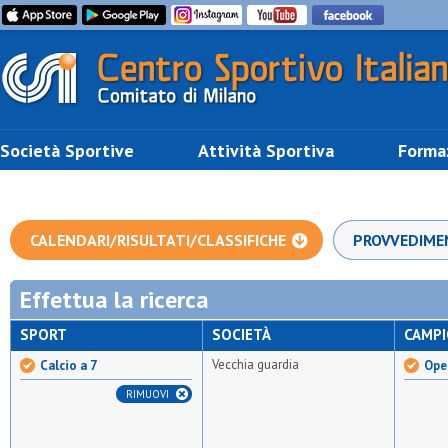
Società Sportive
Attività Sportiva
Forma
CALENDARI/RISULTATI/CLASSIFICHE
PROVVEDIME
Effettua la ricerca
SPORT
SOCIETÀ
CAMP
Vecchia guardia
Calcio a 7
Open
RIMUOVI