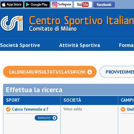
Società Sportive
Attività Sportiva
Forma
CALENDARI/RISULTATI/CLASSIFICHE
PROVVEDIME
Effettua la ricerca
SPORT
SOCIETÀ
CAMP
Virtus adda
Calcio femminile a 7
Und
RIMUOVI