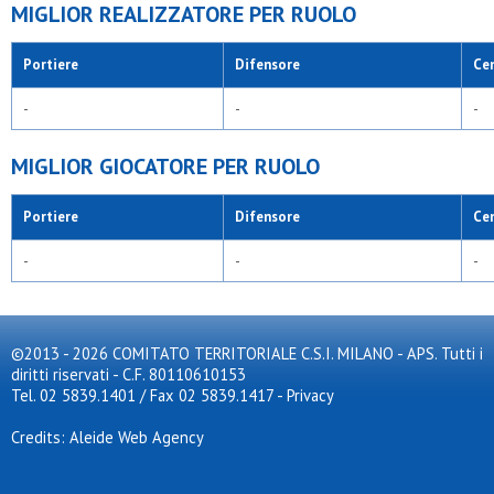
MIGLIOR REALIZZATORE PER RUOLO
Ausonia
Avis trezzano calcio
Azzurra mozzate
Portiere
Difensore
Ce
Azzurra oratorio albiate
Baita
-
-
-
Baranzate 2017
Barbarigo
Barnabiti
MIGLIOR GIOCATORE PER RUOLO
Barona sporting 1971
Basket academy
Basket libertas uboldo
Portiere
Difensore
Ce
Basket paderno
Basket truccazzano
-
-
-
Bellusco
Bernate
Bicocca united 2020
Big seven
Binzago sport time
©2013 - 2026 COMITATO TERRITORIALE C.S.I. MILANO - APS. Tutti i
Black orange milano
diritti riservati - C.F. 80110610153
Bnsc-house sport
Tel. 02 5839.1401 / Fax 02 5839.1417
-
Privacy
Boys
Bresso 4
Credits: Aleide Web Agency
Briantea 84
Brianza football team
Brigata dax