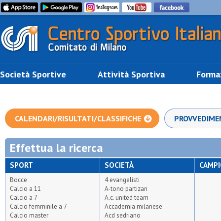
Società Sportive
Attività Sportiva
Forma
CALENDARI/RISULTATI/CLASSIFICHE
PROVVEDIME
Effettua la ricerca
SPORT
SOCIETÀ
CAMP
Bocce
4 evangelisti
Calcio a 11
A-tono partizan
Calcio a 7
A.c. united team
Calcio femminile a 7
Accademia milanese
Calcio master
Acd sedriano