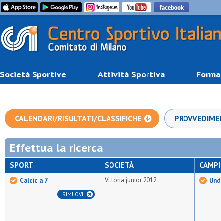
Società Sportive
Attività Sportiva
Forma
CALENDARI/RISULTATI/CLASSIFICHE
PROVVEDIME
Effettua la ricerca
SPORT
SOCIETÀ
CAMP
Vittoria junior 2012
Calcio a 7
Unde
RIMUOVI