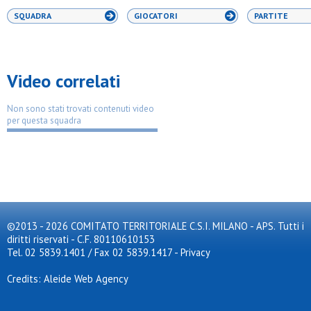
SQUADRA
GIOCATORI
PARTITE
Video correlati
Non sono stati trovati contenuti video
per questa squadra
©2013 - 2026 COMITATO TERRITORIALE C.S.I. MILANO - APS. Tutti i
diritti riservati - C.F. 80110610153
Tel. 02 5839.1401 / Fax 02 5839.1417
-
Privacy
Credits: Aleide Web Agency