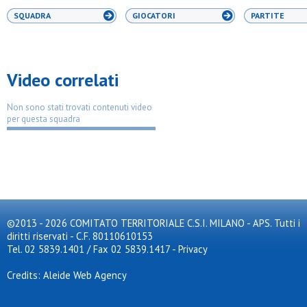
SQUADRA
GIOCATORI
PARTITE
Video correlati
Non sono stati trovati contenuti video
per questa squadra
©2013 - 2026 COMITATO TERRITORIALE C.S.I. MILANO - APS. Tutti i
diritti riservati - C.F. 80110610153
Tel. 02 5839.1401 / Fax 02 5839.1417
-
Privacy
Credits: Aleide Web Agency