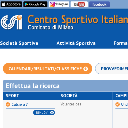
Società Sportive
Attività Sportiva
Forma
CALENDARI/RISULTATI/CLASSIFICHE
PROVVEDIME
Effettua la ricerca
SPORT
SOCIETÀ
CAMP
Volantes osa
Calcio a 7
Unde
RIMUOVI