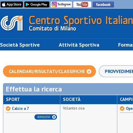
Società Sportive
Attività Sportiva
Forma
CALENDARI/RISULTATI/CLASSIFICHE
PROVVEDIME
Effettua la ricerca
SPORT
SOCIETÀ
CAMP
Volantes osa
Calcio a 7
Open
RIMUOVI