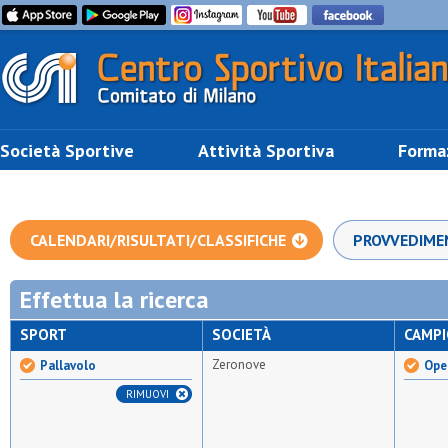
Società Sportive
Attività Sportiva
Forma
CALENDARI/RISULTATI/CLASSIFICHE
PROVVEDIME
Effettua la ricerca
SPORT
SOCIETÀ
CAMP
Zeronove
Pallavolo
Ope
RIMUOVI